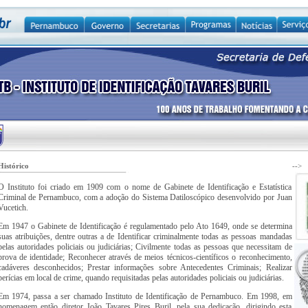
Histórico
-->
O Instituto foi criado em 1909 com o nome de Gabinete de Identificação e Estatística
Criminal de Pernambuco, com a adoção do Sistema Datiloscópico desenvolvido por Juan
Vucetich.
Em 1947 o Gabinete de Identificação é regulamentado pelo Ato 1649, onde se determina
suas atribuições, dentre outras a de Identificar criminalmente todas as pessoas mandadas
pelas autoridades policiais ou judiciárias; Civilmente todas as pessoas que necessitam de
prova de identidade; Reconhecer através de meios técnicos-científicos o reconhecimento,
cadáveres desconhecidos; Prestar informações sobre Antecedentes Criminais; Realizar
perícias em local de crime, quando requisitadas pelas autoridades policiais ou judiciárias.
Em 1974, passa a ser chamado Instituto de Identificação de Pernambuco. Em 1998, em
homenagem então diretor João Tavares Pires Buril, pela sua dedicação, dirigindo esta